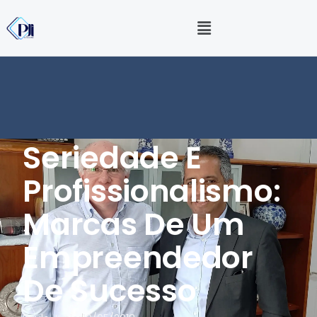
Seriedade E
Profissionalismo:
Marcas De Um
Empreendedor
De Sucesso