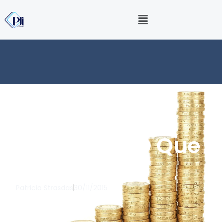
13° Salário: O Que
Fazer?
Patricia Strasdas
30/11/2015