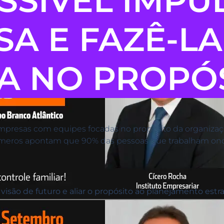
SSÍVEL IMPU
A E FAZÊ-LA
TA NO PROPÓ
presas com equipes focadas no propósito da organizaç
úmeros apontam que 90% das pessoas que trabalham onde
 visão de futuro e aliar o propósito ao planejamento estr