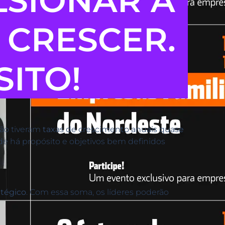
LSIONAR A
 CRESCER.
SITO!
ão tiveram
taxas de crescimento anuais quase
 há propósito e objetivos bem definidos
atégico
. Com essa soma, os líderes poderão