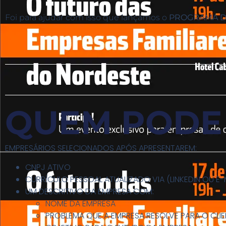
Foi para ajudar com isso que lançamos o
PROGRAMA D
QUEM PODE 
EMPRESÁRIOS SELECIONADOS APÓS APRESENTAREM:
CNPJ ATIVO
CURRÍCULO PESSOAL ATUALIZADO VIA (LINKEDIN OU E-
UM DESCRITIVO DA EMPRESA COM:
NOME DA EMPRESA
PROBLEMA QUE A EMPRESA RESOLVE PARA O CLIE