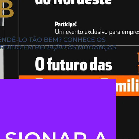
ENDÊ-LO TÃO BEM? CONHECE OS
PERDIDO EM RELAÇÃO ÀS MUDANÇAS