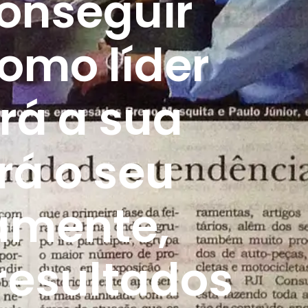
conseguir
omo líder
rá a sua
rá o seu
vamente,
resultados