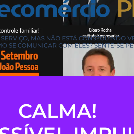
SERVIÇO, MAS NÃO ESTÁ CONSEGUINDO V
OMO SE COMUNICAR COM ELES? SENTE-SE 
CALMA!