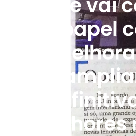
ão você vai 
 o seu papel c
rial, melhora
ance, amplia
al e, definiti
 os melhores 