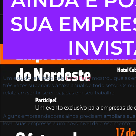
AINDA É PO
SUA EMPRES
INVIS
Um estudo realizado pela
Korn Ferry
mostrou que as em
três vezes superiores à taxa anual de todo setor
. Os n
relataram sentir-se engajadas em seu trabalho.
Alguns empreendedores ainda precisam
ampliar a sua
levar suas empresas a um novo nível de crescimento.