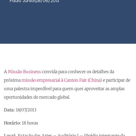
Paulo Junior
28/06/2013
A
Missão Business
convida para conhecer os detalhes da
próxima
missão empresarial à Canton Fair (China)
e participar de
uma palestra imperdível para quem quer aproveitar as amplas
oportunidades do mercado global.
Data:
18/07/2013
Horário:
18 horas
Local:
Estação das Artes – Auditório I – (Prédio integrante da