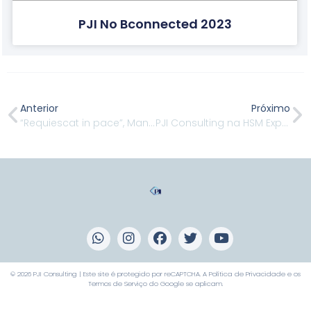
PJI No Bconnected 2023
Anterior
Próximo
“Requiescat in pace”, Mandela
PJI Consulting na HSM Expomanagement 2013
© 2026 PJI Consulting | Este site é protegido por reCAPTCHA. A
Política de Privacidade
e os
Termos de Serviço
do Google se aplicam.