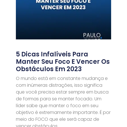
5 Dicas Infalíveis Para
Manter Seu Foco E Vencer Os
Obstáculos Em 2023
O mundo está em constante mudança e
com inúmeras distrações, isso significa
que você precisa estar sempre em busca
de formas para se manter focado. Um
líder sabe que manter o foco em seu
objetivo é extremamente importante. É por
meio do FOCO que ele será capaz de
vencer obstáculos