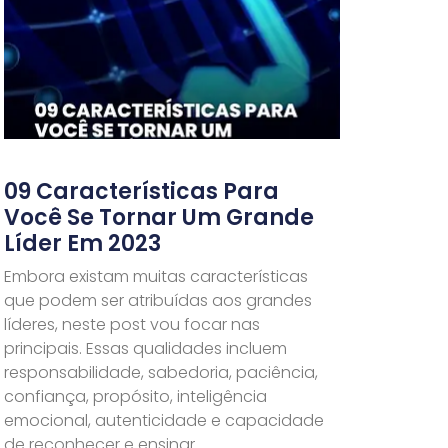
09 Características Para
Você Se Tornar Um Grande
Líder Em 2023
Embora existam muitas características
que podem ser atribuídas aos grandes
líderes, neste post vou focar nas
principais. Essas qualidades incluem
responsabilidade, sabedoria, paciência,
confiança, propósito, inteligência
emocional, autenticidade e capacidade
de reconhecer e ensinar.