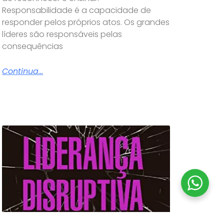
Responsabilidade é a capacidade de
responder pelos próprios atos. Os grandes
líderes são responsáveis pelas
consequências
Continua...