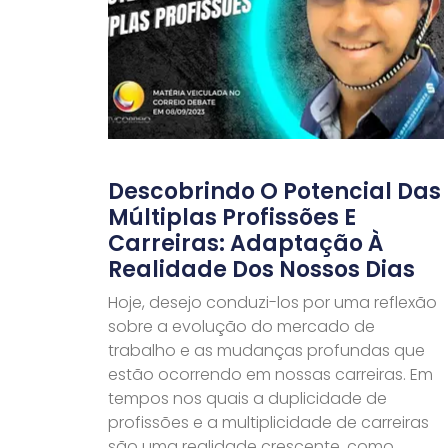
Descobrindo O Potencial Das
Múltiplas Profissões E
Carreiras: Adaptação À
Realidade Dos Nossos Dias
Hoje, desejo conduzi-los por uma reflexão
sobre a evolução do mercado de
trabalho e as mudanças profundas que
estão ocorrendo em nossas carreiras. Em
tempos nos quais a duplicidade de
profissões e a multiplicidade de carreiras
são uma realidade crescente, como